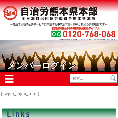
―自治体と地域公共サービスに関連する事業所で働く仲間が集まる労働組合です―
受付時間 10:00～17:00 月曜～金曜(祝祭日を除く)
メンバーログイン
Menu
☰
検
索:
[swpm_login_form]