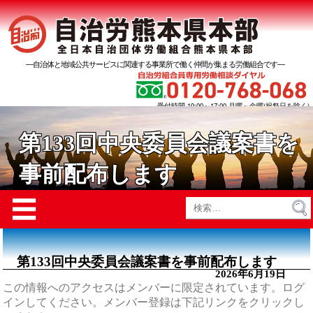
―自治体と地域公共サービスに関連する事業所で働く仲間が集まる労働組合です―
受付時間 10:00～17:00 月曜～金曜(祝祭日を除く)
第133回中央委員会議案書を
事前配布します
Menu
☰
検
索:
第133回中央委員会議案書を事前配布します
2026年6月19日
この情報へのアクセスはメンバーに限定されています。ログ
インしてください。メンバー登録は下記リンクをクリックし