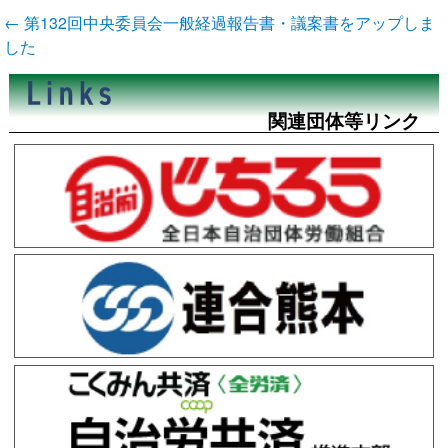
投
←
第132回中央委員会一般経過報告書・議案書をアップしま
稿
した
ナ
ビ
ゲ
ー
関連団体等リンク
シ
ョ
ン