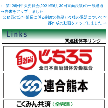
投
←
第126回中央委員会(2021年6月30日書面決議)の一般経過
稿
報告書をアップしました
ナ
公務員の定年延長に係る制度の概要と今後の課題について本
ビ
部作成の動画をアップしました
→
ゲ
ー
シ
ョ
関連団体等リンク
ン