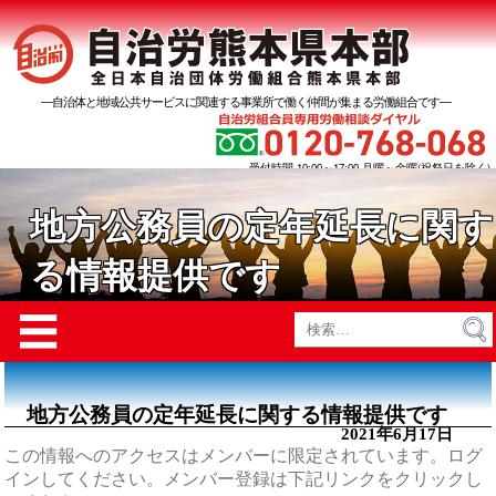
―自治体と地域公共サービスに関連する事業所で働く仲間が集まる労働組合です―
受付時間 10:00～17:00 月曜～金曜(祝祭日を除く)
地方公務員の定年延長に関す
る情報提供です
Menu
☰
検
索:
地方公務員の定年延長に関する情報提供です
2021年6月17日
この情報へのアクセスはメンバーに限定されています。ログ
インしてください。メンバー登録は下記リンクをクリックし