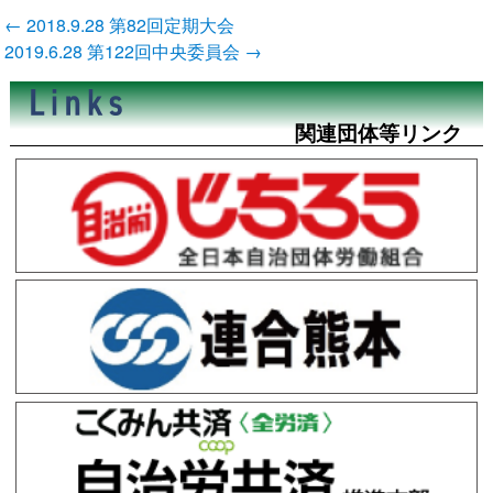
投
←
2018.9.28 第82回定期大会
稿
2019.6.28 第122回中央委員会
→
ナ
ビ
ゲ
ー
関連団体等リンク
シ
ョ
ン