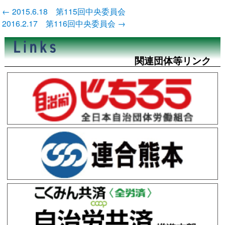
投
←
2015.6.18 第115回中央委員会
稿
2016.2.17 第116回中央委員会
→
ナ
ビ
ゲ
ー
関連団体等リンク
シ
ョ
ン