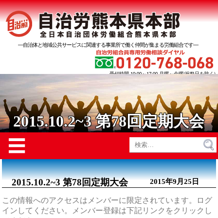
―自治体と地域公共サービスに関連する事業所で働く仲間が集まる労働組合です―
受付時間 10:00～17:00 月曜～金曜(祝祭日を除く)
2015.10.2~3 第78回定期大会
Menu
☰
検
索:
2015.10.2~3 第78回定期大会
2015年9月25日
この情報へのアクセスはメンバーに限定されています。ログ
インしてください。メンバー登録は下記リンクをクリックし