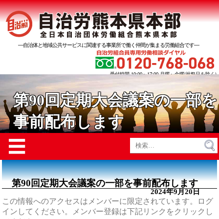
―自治体と地域公共サービスに関連する事業所で働く仲間が集まる労働組合です―
受付時間 10:00～17:00 月曜～金曜(祝祭日を除く)
第90回定期大会議案の一部を
事前配布します
Menu
☰
検
索:
第90回定期大会議案の一部を事前配布します
2024年9月20日
この情報へのアクセスはメンバーに限定されています。ログ
インしてください。メンバー登録は下記リンクをクリックし