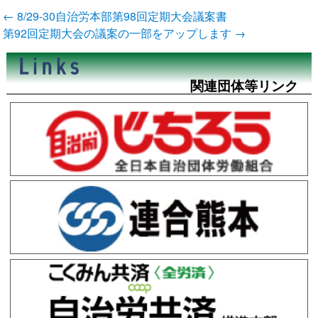
投
←
8/29-30自治労本部第98回定期大会議案書
稿
第92回定期大会の議案の一部をアップします
→
ナ
ビ
ゲ
ー
関連団体等リンク
シ
ョ
ン