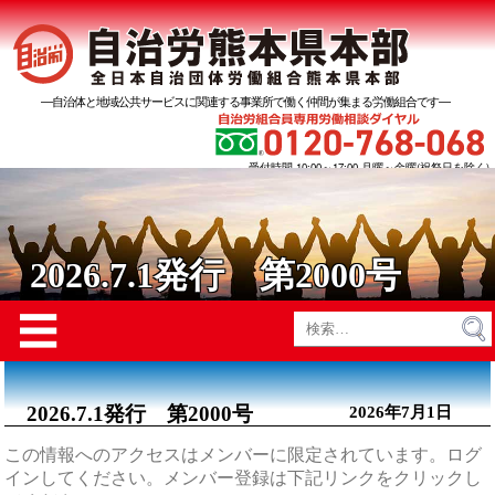
―自治体と地域公共サービスに関連する事業所で働く仲間が集まる労働組合です―
受付時間 10:00～17:00 月曜～金曜(祝祭日を除く)
2026.7.1発行 第2000号
Menu
☰
検
索:
2026.7.1発行 第2000号
2026年7月1日
この情報へのアクセスはメンバーに限定されています。ログ
インしてください。メンバー登録は下記リンクをクリックし