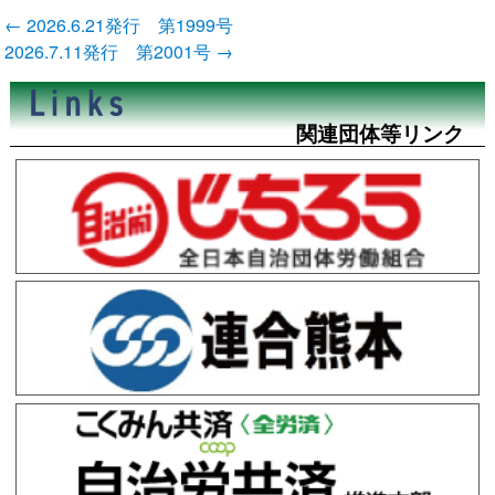
投
←
2026.6.21発行 第1999号
稿
2026.7.11発行 第2001号
→
ナ
ビ
ゲ
ー
関連団体等リンク
シ
ョ
ン