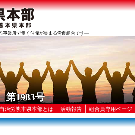
る事業所で働く仲間が集まる労働組合です―
) 第1983号
自治労熊本県本部とは
活動報告
組合員専用ページ