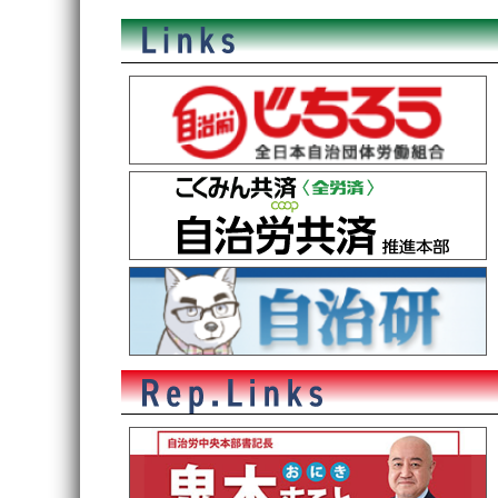
稿
ナ
ビ
ゲ
ー
シ
ョ
ン