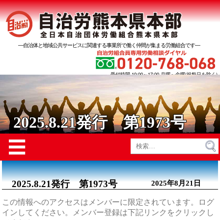
―自治体と地域公共サービスに関連する事業所で働く仲間が集まる労働組合です―
受付時間 10:00～17:00 月曜～金曜(祝祭日を除く)
2025.8.21発行 第1973号
Menu
☰
検
索:
2025.8.21発行 第1973号
2025年8月21日
この情報へのアクセスはメンバーに限定されています。ログ
インしてください。メンバー登録は下記リンクをクリックし