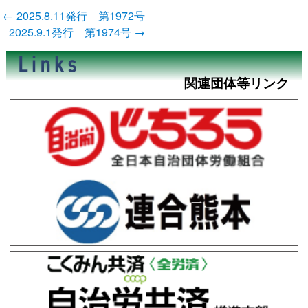
投
←
2025.8.11発行 第1972号
稿
2025.9.1発行 第1974号
→
ナ
ビ
ゲ
ー
関連団体等リンク
シ
ョ
ン