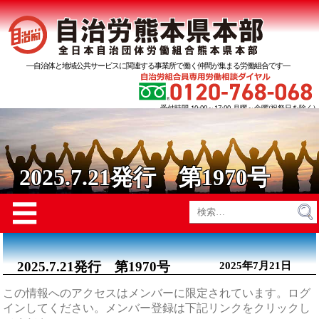
―自治体と地域公共サービスに関連する事業所で働く仲間が集まる労働組合です―
受付時間 10:00～17:00 月曜～金曜(祝祭日を除く)
2025.7.21発行 第1970号
Menu
☰
検
索:
2025.7.21発行 第1970号
2025年7月21日
この情報へのアクセスはメンバーに限定されています。ログ
インしてください。メンバー登録は下記リンクをクリックし