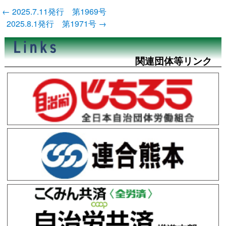
投
←
2025.7.11発行 第1969号
稿
2025.8.1発行 第1971号
→
ナ
ビ
ゲ
ー
関連団体等リンク
シ
ョ
ン