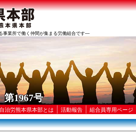
る事業所で働く仲間が集まる労働組合です―
 第1967号
自治労熊本県本部とは
活動報告
組合員専用ページ