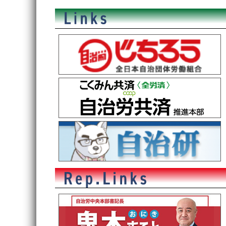
稿
ナ
ビ
ゲ
ー
シ
ョ
ン