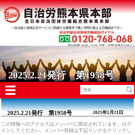
―自治体と地域公共サービスに関連する事業所で働く仲間が集まる労働組合です―
受付時間 10:00～17:00 月曜～金曜(祝祭日を除く)
2025.2.21発行 第1958号
Menu
☰
検
索:
2025.2.21発行 第1958号
2025年2月21日
この情報へのアクセスはメンバーに限定されています。ログ
インしてください。メンバー登録は下記リンクをクリックし