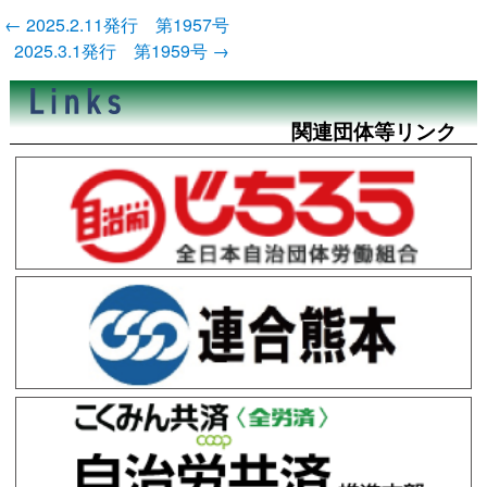
投
←
2025.2.11発行 第1957号
稿
2025.3.1発行 第1959号
→
ナ
ビ
ゲ
ー
関連団体等リンク
シ
ョ
ン