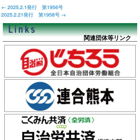
投
←
2025.2.1発行 第1956号
稿
2025.2.21発行 第1958号
→
ナ
ビ
ゲ
ー
関連団体等リンク
シ
ョ
ン