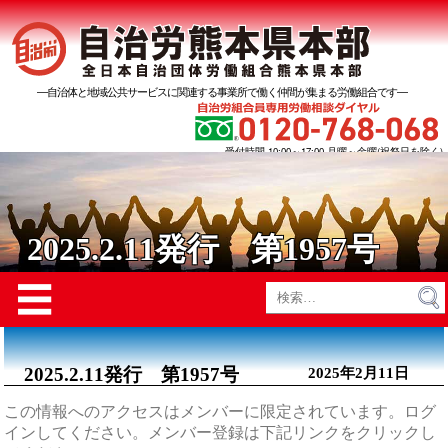
―自治体と地域公共サービスに関連する事業所で働く仲間が集まる労働組合です―
受付時間 10:00～17:00 月曜～金曜(祝祭日を除く)
2025.2.11発行 第1957号
Menu
☰
検
索:
2025.2.11発行 第1957号
2025年2月11日
この情報へのアクセスはメンバーに限定されています。ログ
インしてください。メンバー登録は下記リンクをクリックし