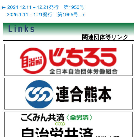
投
←
2024.12.11－12.21発行 第1953号
稿
2025.1.11－1.21発行 第1955号
→
ナ
ビ
ゲ
ー
関連団体等リンク
シ
ョ
ン