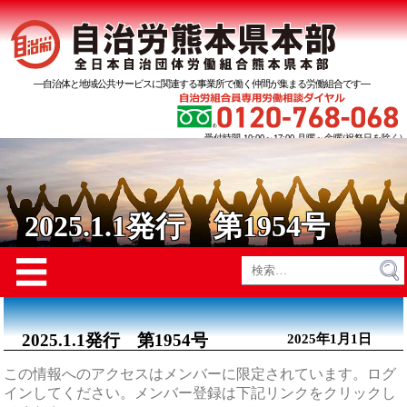
―自治体と地域公共サービスに関連する事業所で働く仲間が集まる労働組合です―
受付時間 10:00～17:00 月曜～金曜(祝祭日を除く)
2025.1.1発行 第1954号
Menu
☰
検
索:
2025.1.1発行 第1954号
2025年1月1日
この情報へのアクセスはメンバーに限定されています。ログ
インしてください。メンバー登録は下記リンクをクリックし