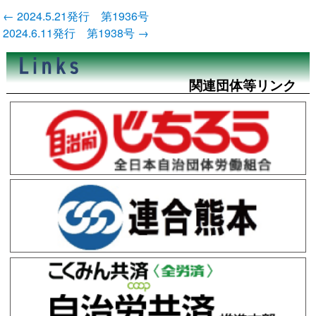
投
←
2024.5.21発行 第1936号
稿
2024.6.11発行 第1938号
→
ナ
ビ
ゲ
ー
関連団体等リンク
シ
ョ
ン