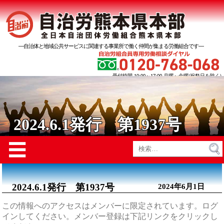
―自治体と地域公共サービスに関連する事業所で働く仲間が集まる労働組合です―
受付時間 10:00～17:00 月曜～金曜(祝祭日を除く)
2024.6.1発行 第1937号
Menu
☰
検
索:
2024.6.1発行 第1937号
2024年6月1日
この情報へのアクセスはメンバーに限定されています。ログ
インしてください。メンバー登録は下記リンクをクリックし