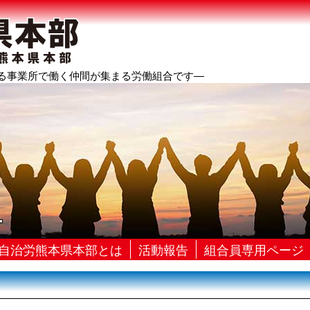
る事業所で働く仲間が集まる労働組合です―
号
自治労熊本県本部とは
活動報告
組合員専用ページ