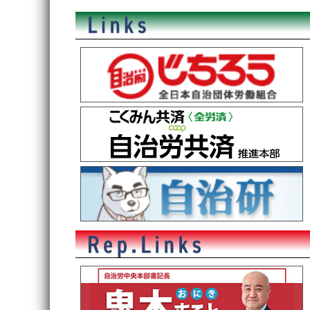
稿
ナ
ビ
ゲ
ー
シ
ョ
ン