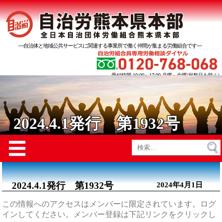
―自治体と地域公共サービスに関連する事業所で働く仲間が集まる労働組合です―
受付時間 10:00～17:00 月曜～金曜(祝祭日を除く)
2024.4.1発行 第1932号
Menu
☰
検
索:
2024.4.1発行 第1932号
2024年4月1日
この情報へのアクセスはメンバーに限定されています。ログ
インしてください。メンバー登録は下記リンクをクリックし