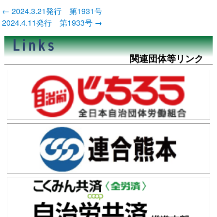
投
←
2024.3.21発行 第1931号
稿
2024.4.11発行 第1933号
→
ナ
ビ
ゲ
ー
関連団体等リンク
シ
ョ
ン