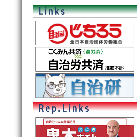
稿
ナ
ビ
ゲ
ー
シ
ョ
ン