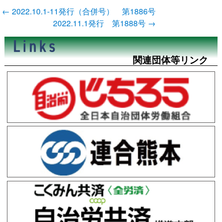
投
←
2022.10.1-11発行（合併号） 第1886号
稿
2022.11.1発行 第1888号
→
ナ
ビ
ゲ
ー
関連団体等リンク
シ
ョ
ン