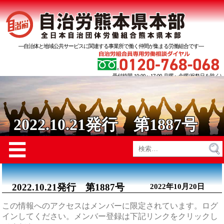
―自治体と地域公共サービスに関連する事業所で働く仲間が集まる労働組合です―
受付時間 10:00～17:00 月曜～金曜(祝祭日を除く)
2022.10.21発行 第1887号
Menu
☰
検
索:
2022.10.21発行 第1887号
2022年10月20日
この情報へのアクセスはメンバーに限定されています。ログ
インしてください。メンバー登録は下記リンクをクリックし