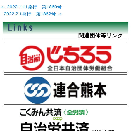
投
←
2022.1.11発行 第1860号
稿
2022.2.1発行 第1862号
→
ナ
ビ
ゲ
ー
関連団体等リンク
シ
ョ
ン