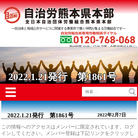
―自治体と地域公共サービスに関連する事業所で働く仲間が集まる労働組合です―
受付時間 10:00～17:00 月曜～金曜(祝祭日を除く)
2022.1.21発行 第1861号
Menu
☰
検
索:
2022.1.21発行 第1861号
2022年2月7日
この情報へのアクセスはメンバーに限定されています。ログ
インしてください。メンバー登録は下記リンクをクリックし