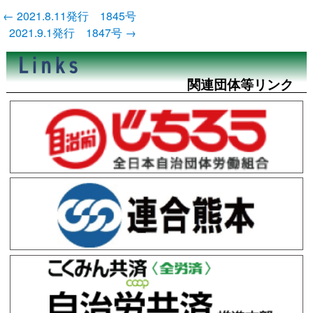
投
←
2021.8.11発行 1845号
稿
2021.9.1発行 1847号
→
ナ
ビ
ゲ
ー
関連団体等リンク
シ
ョ
ン