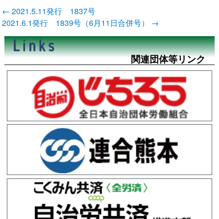
投
←
2021.5.11発行 1837号
稿
2021.6.1発行 1839号（6月11日合併号）
→
ナ
ビ
ゲ
ー
関連団体等リンク
シ
ョ
ン