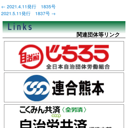
投
←
2021.4.11発行 1835号
稿
2021.5.11発行 1837号
→
ナ
ビ
ゲ
ー
関連団体等リンク
シ
ョ
ン