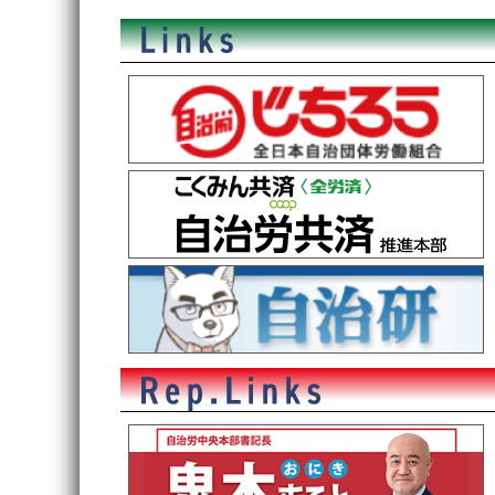
稿
ナ
ビ
ゲ
ー
シ
ョ
ン