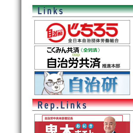
稿
ナ
ビ
ゲ
ー
シ
ョ
ン