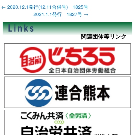
投
←
2020.12.1発行(12.11合併号) 1825号
稿
2021.1.1発行 1827号
→
ナ
ビ
ゲ
ー
関連団体等リンク
シ
ョ
ン