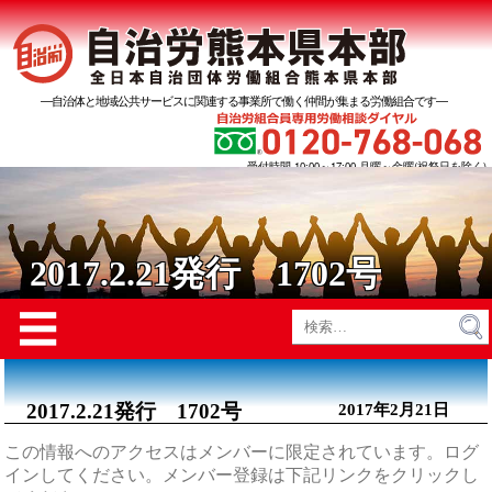
―自治体と地域公共サービスに関連する事業所で働く仲間が集まる労働組合です―
受付時間 10:00～17:00 月曜～金曜(祝祭日を除く)
2017.2.21発行 1702号
Menu
☰
検
索:
2017.2.21発行 1702号
2017年2月21日
この情報へのアクセスはメンバーに限定されています。ログ
インしてください。メンバー登録は下記リンクをクリックし