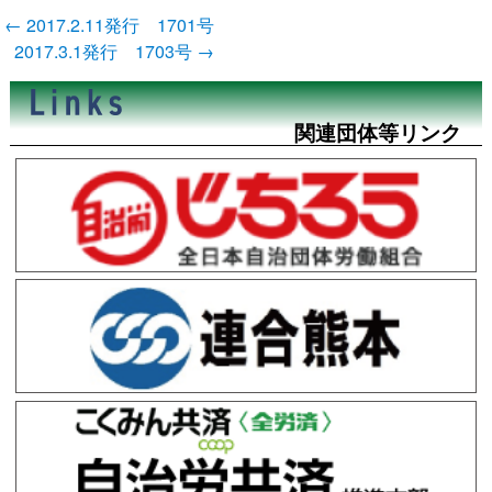
投
←
2017.2.11発行 1701号
稿
2017.3.1発行 1703号
→
ナ
ビ
ゲ
ー
関連団体等リンク
シ
ョ
ン