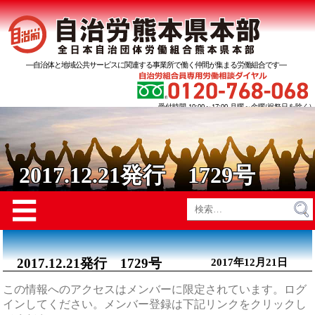
―自治体と地域公共サービスに関連する事業所で働く仲間が集まる労働組合です―
受付時間 10:00～17:00 月曜～金曜(祝祭日を除く)
2017.12.21発行 1729号
Menu
☰
検
索:
2017.12.21発行 1729号
2017年12月21日
この情報へのアクセスはメンバーに限定されています。ログ
インしてください。メンバー登録は下記リンクをクリックし