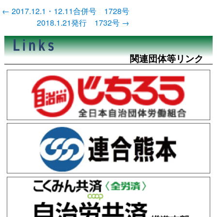
投
←
2017.12.1・12.11合併号 1728号
稿
2018.1.21発行 1732号
→
ナ
ビ
ゲ
ー
関連団体等リンク
シ
ョ
ン