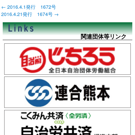
投
←
2016.4.1発行 1672号
稿
2016.4.21発行 1674号
→
ナ
ビ
ゲ
ー
関連団体等リンク
シ
ョ
ン