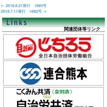
投
←
2016.6.21発行 1680号
稿
2016.7.11発行 1682号
→
ナ
ビ
ゲ
ー
関連団体等リンク
シ
ョ
ン