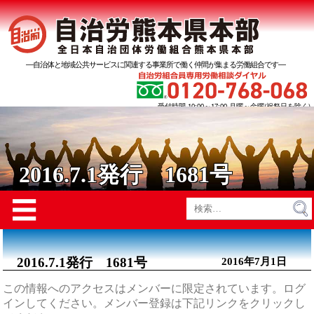
―自治体と地域公共サービスに関連する事業所で働く仲間が集まる労働組合です―
受付時間 10:00～17:00 月曜～金曜(祝祭日を除く)
2016.7.1発行 1681号
Menu
☰
検
索:
2016.7.1発行 1681号
2016年7月1日
この情報へのアクセスはメンバーに限定されています。ログ
インしてください。メンバー登録は下記リンクをクリックし