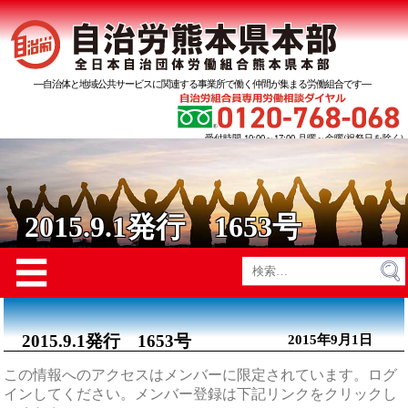
―自治体と地域公共サービスに関連する事業所で働く仲間が集まる労働組合です―
受付時間 10:00～17:00 月曜～金曜(祝祭日を除く)
2015.9.1発行 1653号
Menu
☰
検
索:
2015.9.1発行 1653号
2015年9月1日
この情報へのアクセスはメンバーに限定されています。ログ
インしてください。メンバー登録は下記リンクをクリックし