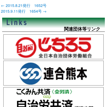
投
←
2015.8.21発行 1652号
稿
2015.9.11発行 1654号
→
ナ
ビ
ゲ
ー
関連団体等リンク
シ
ョ
ン