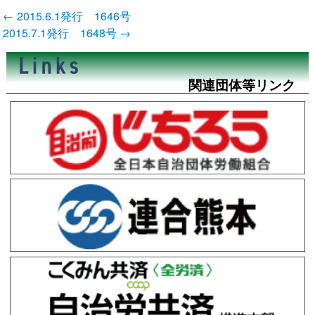
投
←
2015.6.1発行 1646号
稿
2015.7.1発行 1648号
→
ナ
ビ
ゲ
ー
関連団体等リンク
シ
ョ
ン