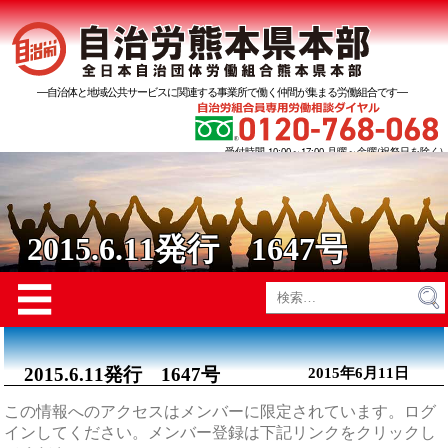
―自治体と地域公共サービスに関連する事業所で働く仲間が集まる労働組合です―
受付時間 10:00～17:00 月曜～金曜(祝祭日を除く)
2015.6.11発行 1647号
Menu
☰
検
索:
2015.6.11発行 1647号
2015年6月11日
この情報へのアクセスはメンバーに限定されています。ログ
インしてください。メンバー登録は下記リンクをクリックし