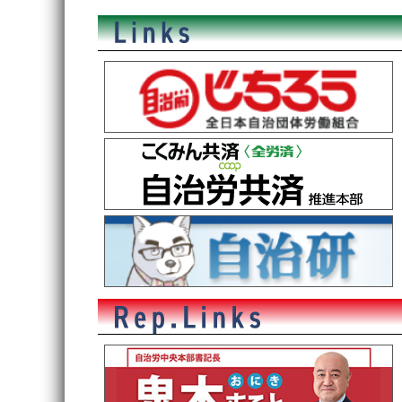
稿
ナ
ビ
ゲ
ー
シ
ョ
ン