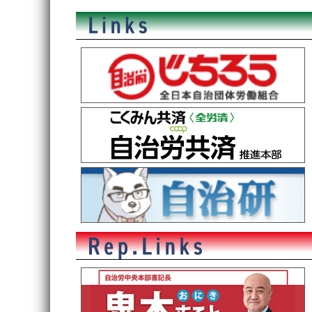
稿
ナ
ビ
ゲ
ー
シ
ョ
ン