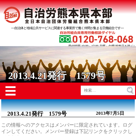
―自治体と地域公共サービスに関連する事業所で働く仲間が集まる労働組合です―
受付時間 10:00～17:00 月曜～金曜(祝祭日を除く)
2013.4.21発行 1579号
Menu
☰
検
索:
2013.4.21発行 1579号
2013年7月5日
この情報へのアクセスはメンバーに限定されています。ログ
インしてください。メンバー登録は下記リンクをクリックし