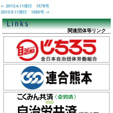
投
←
2013.4.11発行 1578号
稿
2013.5.11発行 1580号
→
ナ
ビ
ゲ
ー
関連団体等リンク
シ
ョ
ン