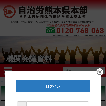
―自治体と地域公共サービスに関連する事業所で働く仲間が集まる労働組合です―
受付時間 10:00～17:00 月曜～金曜(祝祭日を除く)
機関会議資料
Menu
☰
検
索:
ログイン
ログイン
関連団体等リンク