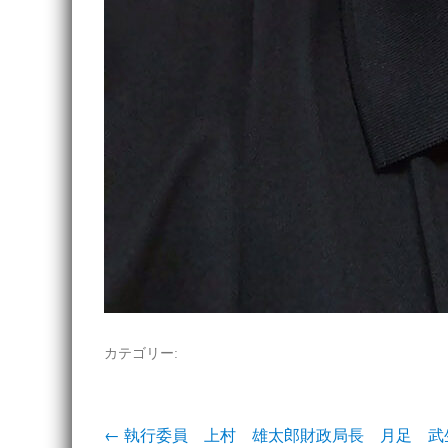
カテゴリー:
投
←
執行委員 上村 雄太郎
財政局長 月足 武