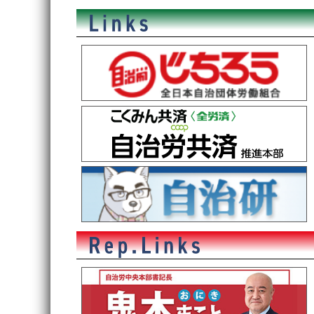
稿
ナ
ビ
ゲ
ー
シ
ョ
ン