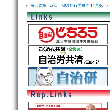
投
←
執行委員 坂口 智洋
執行委員 住野 貴弘
→
稿
ナ
ビ
ゲ
ー
シ
ョ
ン