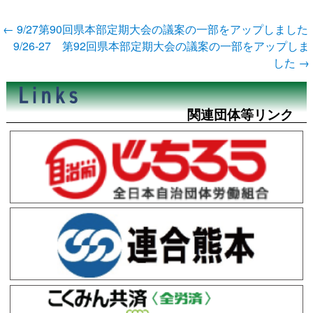
投
←
9/27第90回県本部定期大会の議案の一部をアップしました
稿
9/26-27 第92回県本部定期大会の議案の一部をアップしま
ナ
した
→
ビ
ゲ
ー
シ
関連団体等リンク
ョ
ン