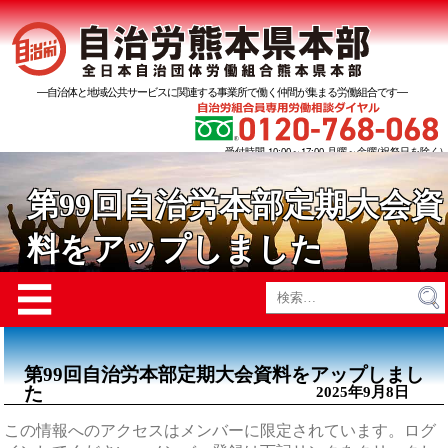
―自治体と地域公共サービスに関連する事業所で働く仲間が集まる労働組合です―
受付時間 10:00～17:00 月曜～金曜(祝祭日を除く)
第99回自治労本部定期大会資
料をアップしました
Menu
☰
検
索:
第99回自治労本部定期大会資料をアップしまし
た
2025年9月8日
この情報へのアクセスはメンバーに限定されています。ログ